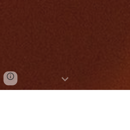
Willkommen
B
acken, experimentieren und präsentieren ist meine 
Leidenschaft. Bei Fr
agen oder anderen Anregungen könnt 